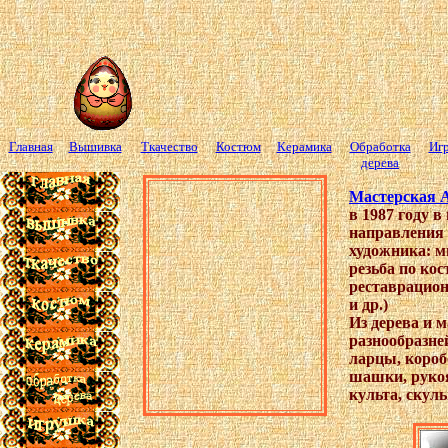
Главная
Вышивка
Ткачество
Костюм
Керамика
Обработка
Иг
дерева
Мастерская 
в 1987 году в
направления 
художника: м
резьба по кос
реставрацион
и др.)
Из дерева и 
разнообразней
ларцы, короб
шашки, руко
культа, скул